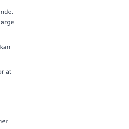
ende.
sørge
 kan
r at
ner