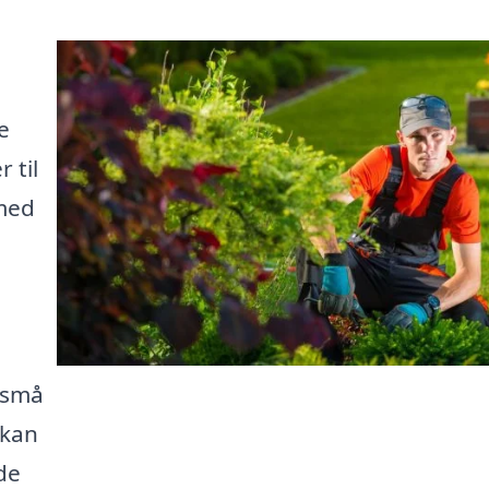
e
 til
 med
 små
 kan
de