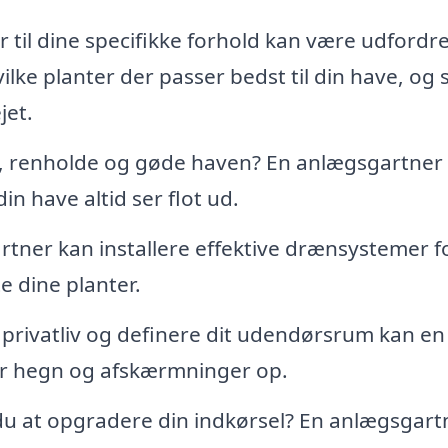
er til dine specifikke forhold kan være udfordr
lke planter der passer bedst til din have, og 
jet.
e, renholde og gøde haven? En anlægsgartner
in have altid ser flot ud.
tner kan installere effektive drænsystemer fo
 dine planter.
 privatliv og definere dit udendørsrum kan en
er hegn og afskærmninger op.
u at opgradere din indkørsel? En anlægsgart