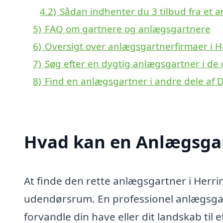
4.2)
Sådan indhenter du 3 tilbud fra et 
5)
FAQ om gartnere og anlægsgartnere
6)
Oversigt over anlægsgartnerfirmaer i 
7)
Søg efter en dygtig anlægsgartner i de
8)
Find en anlægsgartner i andre dele af
Hvad kan en Anlægsgar
At finde den rette anlægsgartner i Herri
udendørsrum. En professionel anlægsgar
forvandle din have eller dit landskab til