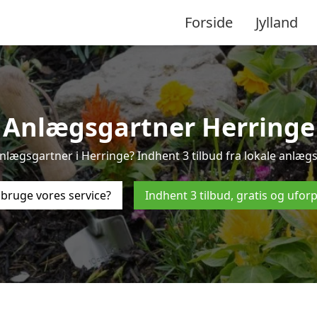
Forside
Jylland
Anlægsgartner Herringe
nlægsgartner i Herringe? Indhent 3 tilbud fra lokale anlæg
bruge vores service?
Indhent 3 tilbud, gratis og ufor