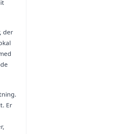
it
, der
okal
 med
ede
tning.
t. Er
r,