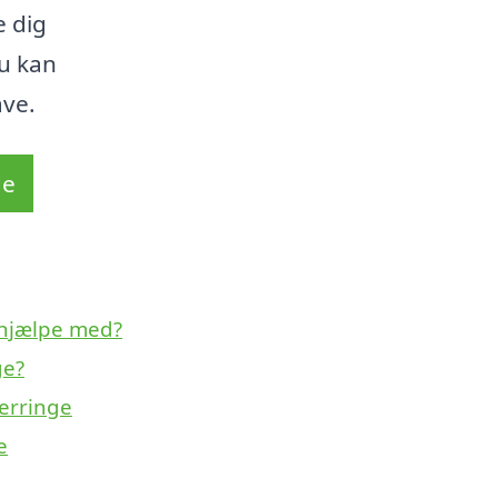
e dig
u kan
ve.
de
 hjælpe med?
ge?
erringe
e