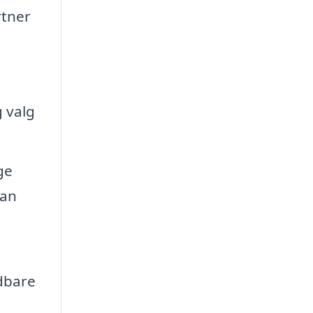
rtner
 valg
ge
kan
ldbare