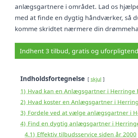
anlægsgartnere i området. Lad os hjælp
med at finde en dygtig håndværker, så d
komme skridtet nærmere din drømmeha
Indhent 3 tilbud, gratis og uforpligten
Indholdsfortegnelse
skjul
1)
Hvad kan en Anlægsgartner i Herringe
2)
Hvad koster en Anlægsgartner i Herrin
3)
Fordele ved at vælge anlægsgartner i H
4)
Find en dygtig anlægsgartner i Herring
4.1)
Effektiv tilbudsservice siden år 2000