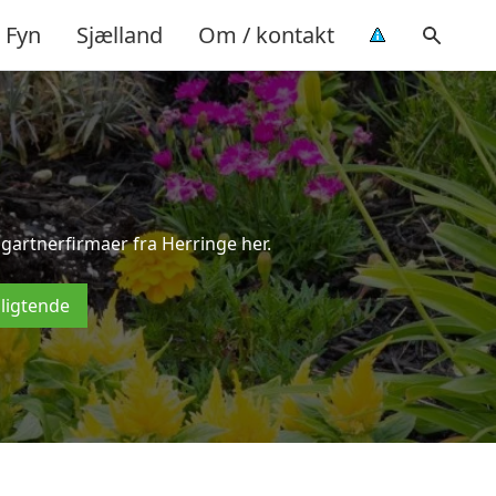
Fyn
Sjælland
Om / kontakt
sgartnerfirmaer fra Herringe her.
pligtende