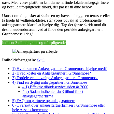
oase. Med vores platform kan du nemt finde lokale anlægsgartnere
og bestille uforpligtende tilbud, der passer til dine behov.
Uanset om du ønsker at skabe en ny have, anlægge en terrasse eller
få hjælp til vedligeholdelse, står vores udvalg af professionelle
anlægsgartnere klar til at hjælpe dig. Tag det første skridt mod dit
drømmeudendørsrum ved at finde den perfekte anlægsgartner i
Grønnemose i dag!
Indhent 3 tilbud, gratis og uforpligtende
Indholdsfortegnelse
skjul
1)
Hvad kan en Anlægsgartner i Grønnemose hjælpe med?
2)
Hvad koster en Anlægsgartner i Grønnemose?
3)
Fordele ved at vælge Anlægsgartner i Grønnemose
4)
Find en dygtig anlægsgartner i Grønnemose
4.1)
Effektiv tilbudsservice siden år 2000
4.2)
Sådan indhenter du 3 tilbud fra et
anlægsgartnerfirma
5)
FAQ om gartnere og anlægsgartnere
6)
Oversigt over anlægsgartnerfirmaer i Grønnemose eller
hele Assens kommune