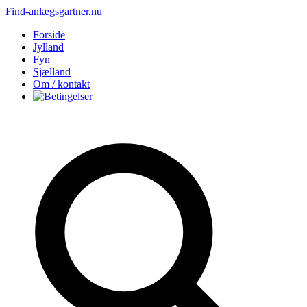
Find-anlægsgartner.nu
Forside
Jylland
Fyn
Sjælland
Om / kontakt