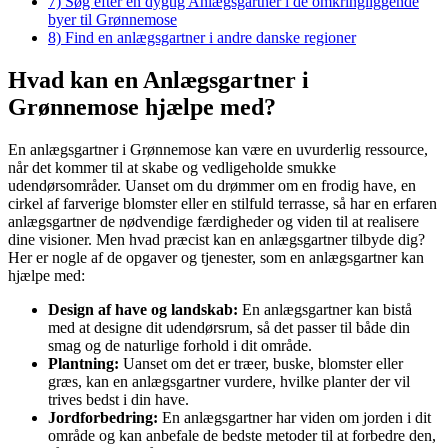
7)
Søg efter en dygtig Anlægsgartner i de omkringliggende
byer til Grønnemose
8)
Find en anlægsgartner i andre danske regioner
Hvad kan en Anlægsgartner i
Grønnemose hjælpe med?
En anlægsgartner i Grønnemose kan være en uvurderlig ressource,
når det kommer til at skabe og vedligeholde smukke
udendørsområder. Uanset om du drømmer om en frodig have, en
cirkel af farverige blomster eller en stilfuld terrasse, så har en erfaren
anlægsgartner de nødvendige færdigheder og viden til at realisere
dine visioner. Men hvad præcist kan en anlægsgartner tilbyde dig?
Her er nogle af de opgaver og tjenester, som en anlægsgartner kan
hjælpe med:
Design af have og landskab:
En anlægsgartner kan bistå
med at designe dit udendørsrum, så det passer til både din
smag og de naturlige forhold i dit område.
Plantning:
Uanset om det er træer, buske, blomster eller
græs, kan en anlægsgartner vurdere, hvilke planter der vil
trives bedst i din have.
Jordforbedring:
En anlægsgartner har viden om jorden i dit
område og kan anbefale de bedste metoder til at forbedre den,