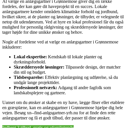
At vælge en anlægsgartner i Grønnemose giver dig en række
fordeles, der kan gøre dit haveprojekt til en succes. Lokale
anlægsgartnere kender områdets klimatiske forhold og jordbund,
hvilket sikrer, at de planter og løsninger, de tilbyder, er velegnede til
netop dit udendørsrum. Ved at hyre en lokal profesionel får du også
mulighed for personlig rådgivning og skræddersyede løsninger, der
tager højde for dine unikke ønsker og behov.
Nogle af fordelene ved at vælge en anlægsgartner i Grønnemose
inkluderer:
Lokal ekspertise:
Kendskab til lokale planter og
dyrkningsforhold.
Skræddersyede løsninger:
Tilpassede design, der matcher
din stil og budget.
Tidsbesparelse:
Effektiv planlægning og udførelse, så du
undgår lange projekttider.
Professionelt netværk:
Adgang til andre fagfolk som
landskabsplejere og gartnere.
Uanset om du ønsker at skabe en ny have, lægge fliser eller etablere
en græsplæne, kan en anlægsgartner i Grønnemose hjælpe dig hele
vejen. Besøg xn--find-anlgsgartner-yrb.nu for at finde den rette
anlægsgartner og få et godt tilbud, der passer til dine ønsker.
Indhent 3 tilbud, gratis og uforpligtende