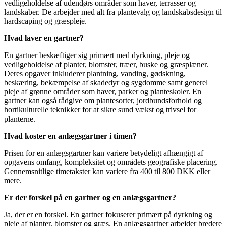
vedligeholdelse af udendørs områder som haver, terrasser og
landskaber. De arbejder med alt fra plantevalg og landskabsdesign til
hardscaping og græspleje.
Hvad laver en gartner?
En gartner beskæftiger sig primært med dyrkning, pleje og
vedligeholdelse af planter, blomster, træer, buske og græsplæner.
Deres opgaver inkluderer plantning, vanding, gødskning,
beskæring, bekæmpelse af skadedyr og sygdomme samt generel
pleje af grønne områder som haver, parker og planteskoler. En
gartner kan også rådgive om plantesorter, jordbundsforhold og
hortikulturelle teknikker for at sikre sund vækst og trivsel for
planterne.
Hvad koster en anlægsgartner i timen?
Prisen for en anlægsgartner kan variere betydeligt afhængigt af
opgavens omfang, kompleksitet og områdets geografiske placering.
Gennemsnitlige timetakster kan variere fra 400 til 800 DKK eller
mere.
Er der forskel på en gartner og en anlægsgartner?
Ja, der er en forskel. En gartner fokuserer primært på dyrkning og
pleje af planter, blomster og græs. En anlægsgartner arbejder bredere