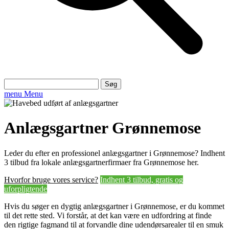
Søg
efter:
menu
Menu
Anlægsgartner Grønnemose
Leder du efter en professionel anlægsgartner i Grønnemose? Indhent
3 tilbud fra lokale anlægsgartnerfirmaer fra Grønnemose her.
Hvorfor bruge vores service?
Indhent 3 tilbud, gratis og
uforpligtende
Hvis du søger en dygtig anlægsgartner i Grønnemose, er du kommet
til det rette sted. Vi forstår, at det kan være en udfordring at finde
den rigtige fagmand til at forvandle dine udendørsarealer til en smuk