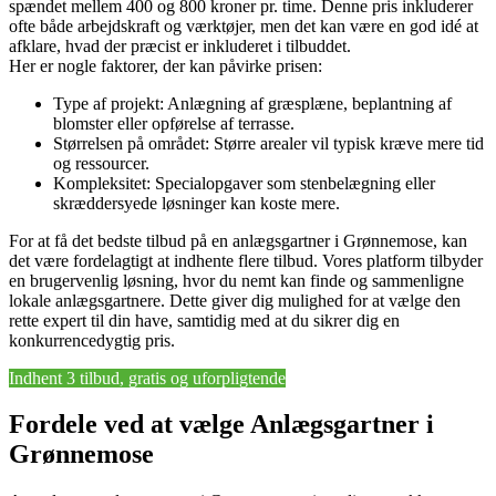
spændet mellem 400 og 800 kroner pr. time. Denne pris inkluderer
ofte både arbejdskraft og værktøjer, men det kan være en god idé at
afklare, hvad der præcist er inkluderet i tilbuddet.
Her er nogle faktorer, der kan påvirke prisen:
Type af projekt: Anlægning af græsplæne, beplantning af
blomster eller opførelse af terrasse.
Størrelsen på området: Større arealer vil typisk kræve mere tid
og ressourcer.
Kompleksitet: Specialopgaver som stenbelægning eller
skræddersyede løsninger kan koste mere.
For at få det bedste tilbud på en anlægsgartner i Grønnemose, kan
det være fordelagtigt at indhente flere tilbud. Vores platform tilbyder
en brugervenlig løsning, hvor du nemt kan finde og sammenligne
lokale anlægsgartnere. Dette giver dig mulighed for at vælge den
rette expert til din have, samtidig med at du sikrer dig en
konkurrencedygtig pris.
Indhent 3 tilbud, gratis og uforpligtende
Fordele ved at vælge Anlægsgartner i
Grønnemose