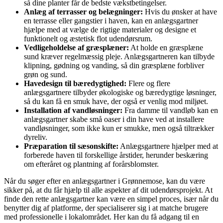
så dine planter får de bedste vækstbetingelser.
Anlæg af terrasser og belægninger:
Hvis du ønsker at have
en terrasse eller gangstier i haven, kan en anlægsgartner
hjælpe med at vælge de rigtige materialer og designe et
funktionelt og æstetisk flot udendørsrum.
Vedligeholdelse af græsplæner:
At holde en græsplæne
sund kræver regelmæssig pleje. Anlægsgartneren kan tilbyde
klipning, gødning og vanding, så din græsplæne forbliver
grøn og sund.
Havedesign til bæredygtighed:
Flere og flere
anlægsgartnere tilbyder økologiske og bæredygtige løsninger,
så du kan få en smuk have, der også er venlig mod miljøet.
Installation af vandløsninger:
Fra damme til vandløb kan en
anlægsgartner skabe små oaser i din have ved at installere
vandløsninger, som ikke kun er smukke, men også tiltrækker
dyreliv.
Præparation til sæsonskifte:
Anlægsgartnere hjælper med at
forberede haven til forskellige årstider, herunder beskæring
om efteråret og plantning af forårsblomster.
Når du søger efter en anlægsgartner i Grønnemose, kan du være
sikker på, at du får hjælp til alle aspekter af dit udendørsprojekt. At
finde den rette anlægsgartner kan være en simpel proces, især når du
benytter dig af platforme, der specialiserer sig i at matche brugere
med professionelle i lokalområdet. Her kan du få adgang til en