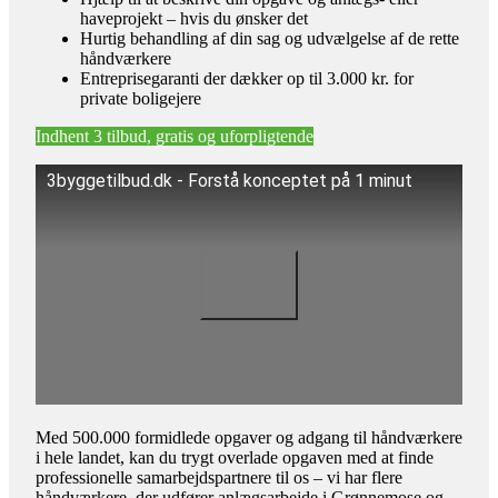
haveprojekt – hvis du ønsker det
Hurtig behandling af din sag og udvælgelse af de rette
håndværkere
Entreprisegaranti der dækker op til 3.000 kr. for
private boligejere
Indhent 3 tilbud, gratis og uforpligtende
3byggetilbud.dk - Forstå konceptet på 1 minut
Med 500.000 formidlede opgaver og adgang til håndværkere
i hele landet, kan du trygt overlade opgaven med at finde
professionelle samarbejdspartnere til os – vi har flere
håndværkere, der udfører anlægsarbejde i Grønnemose og