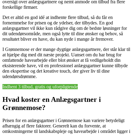
oversigt over anlægsgartnere og nemt anmode om tilbud fra flere
forskellige firmaer.
Det er altid en god idé at indhente flere tilbud, så du får en
fornemmelse for prisen og de ydelser, der tilbydes. En god
anlægsgartner vil ikke kun rådgive dig om de bedste løsninger for
dit udendørsområde, men også lytte til dine ønsker og behov, så
resultatet bliver en have, du kan nyde i mange år fremover.
I Grønnemose er der mange dygtige anlægsgartnere, der står klar til
at hjælpe dig med dit næste projekt. Uanset om du har brug for
omfattende havearbejde eller blot ønsker at få vedligeholdt din
eksisterende have, vil en professionel anlægsgartner kunne tilbyde
den ekspertise og det kreative touch, der giver liv til dine
udendørsdrømme.
Indhent 3 tilbud, gratis og uforpligtende
Hvad koster en Anlægsgartner i
Grønnemose?
Prisen for en anlægsgartner i Grønnemose kan variere betydeligt
afhængig af flere faktorer. Generelt kan du forvente, at
omkostningerne til landskabspleje og havearbejde i området ligger i