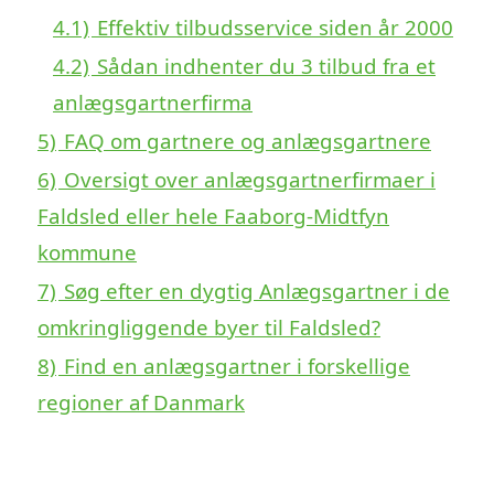
4.1)
Effektiv tilbudsservice siden år 2000
4.2)
Sådan indhenter du 3 tilbud fra et
anlægsgartnerfirma
5)
FAQ om gartnere og anlægsgartnere
6)
Oversigt over anlægsgartnerfirmaer i
Faldsled eller hele Faaborg-Midtfyn
kommune
7)
Søg efter en dygtig Anlægsgartner i de
omkringliggende byer til Faldsled?
8)
Find en anlægsgartner i forskellige
regioner af Danmark